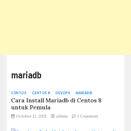
mariadb
CENTOS
CENTOS 8
DEVOPS
MARIADB
Cara Install Mariadb di Centos 8
untuk Pemula
on
October 12, 2021
admin
1 Comment
Cara
Install