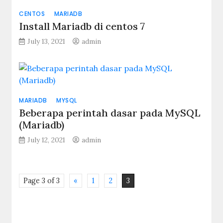
CENTOS
MARIADB
Install Mariadb di centos 7
July 13, 2021
admin
MARIADB
MYSQL
Beberapa perintah dasar pada MySQL
(Mariadb)
July 12, 2021
admin
Page 3 of 3
«
1
2
3