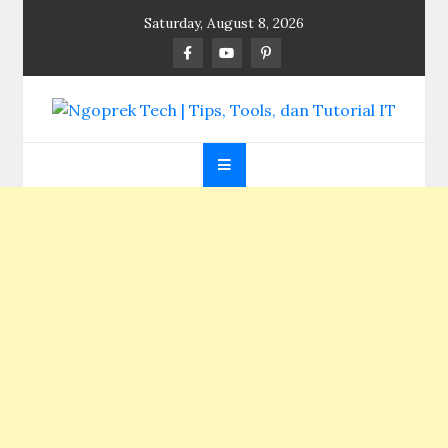
Skip
Saturday, August 8, 2026
to
content
Ngoprek Tech | Tips,
Berbagi Ilmu, Ngoprek Teknologi Tanpa Batas
Tools, dan Tutorial
IT