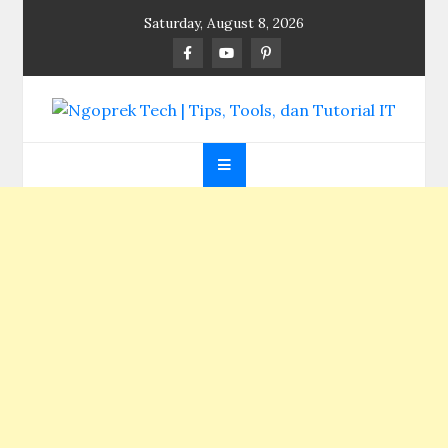
Skip
Saturday, August 8, 2026
to
content
Ngoprek Tech | Tips,
Berbagi Ilmu, Ngoprek Teknologi Tanpa Batas
Tools, dan Tutorial
IT