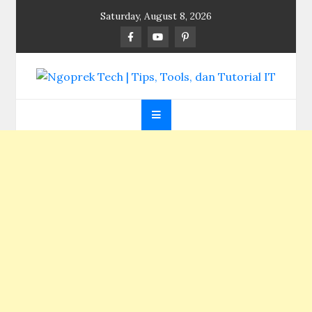
Skip
Saturday, August 8, 2026
to
content
Ngoprek Tech | Tips,
Berbagi Ilmu, Ngoprek Teknologi Tanpa Batas
Tools, dan Tutorial
IT